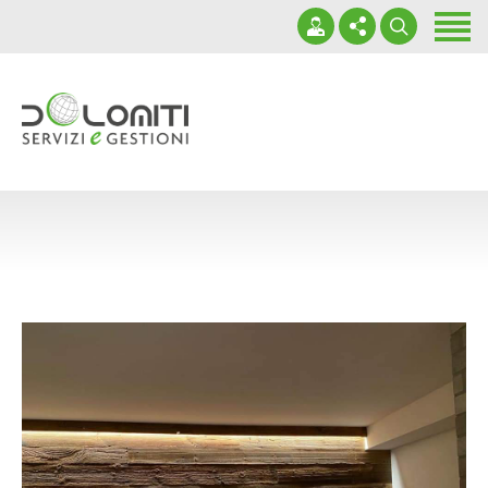
Home
Chi siamo
Servizi
+39 347 442 1395
Progetti
info@dolomitiservizi.com
Contatti